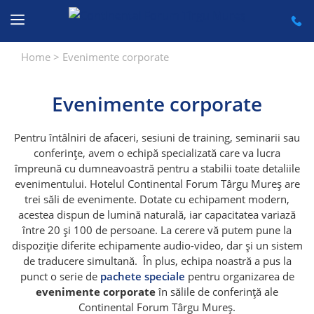
Sari
la
conținut
Home
>
Evenimente corporate
Evenimente corporate
Pentru întâlniri de afaceri, sesiuni de training, seminarii sau
conferințe, avem o echipă specializată care va lucra
împreună cu dumneavoastră pentru a stabilii toate detaliile
evenimentului. Hotelul Continental Forum Târgu Mureș are
trei săli de evenimente. Dotate cu echipament modern,
acestea dispun de lumină naturală, iar capacitatea variază
între 20 și 100 de persoane. La cerere vă putem pune la
dispoziție diferite echipamente audio-video, dar și un sistem
de traducere simultană.
În plus, echipa noastră a pus la
punct o serie de
pachete speciale
pentru organizarea de
evenimente corporate
în sălile de conferință ale
Continental Forum Târgu Mureș.