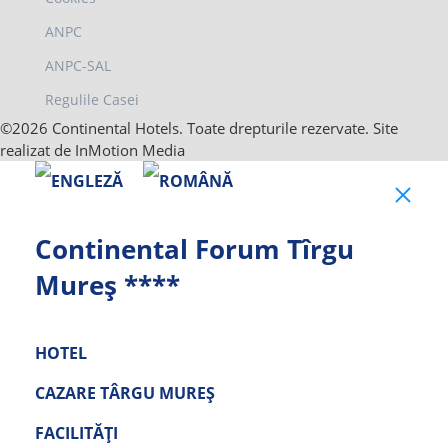
ANPC
ANPC-SAL
Regulile Casei
©2026 Continental Hotels. Toate drepturile rezervate. Site
realizat de InMotion Media
Clo
Continental Forum Tîrgu
Mureș ****
HOTEL
CAZARE TÂRGU MUREȘ
FACILITĂȚI