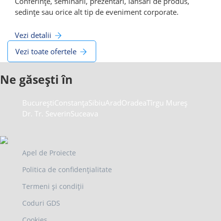
Conferințe, seminarii, prezentări, lansări de produs,
sedințe sau orice alt tip de eveniment corporate.
Vezi detalii
Vezi toate ofertele
Ne găsești în
București
Constanța
Sibiu
Arad
Oradea
Tîrgu Mureș
Dr. Tr. Severin
Suceava
Apel de Proiecte
Politica de confidențialitate
Termeni și condiții
Coduri GDS
Cookies