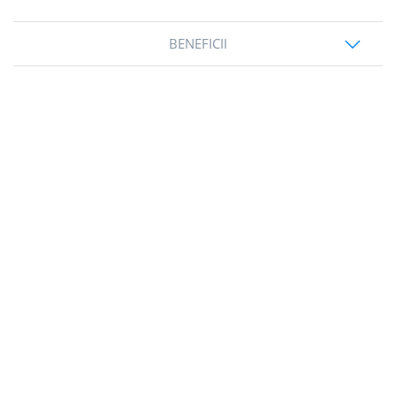
BENEFICII
evenimentelor business.